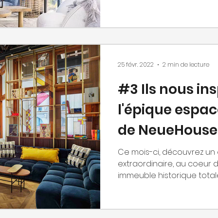
25 févr. 2022
2 min de lecture
#3 Ils nous insp
l'épique espa
de NeueHouse 
Los Angeles
Ce mois-ci, découvrez un 
extraordinaire, au coeur 
immeuble historique tota