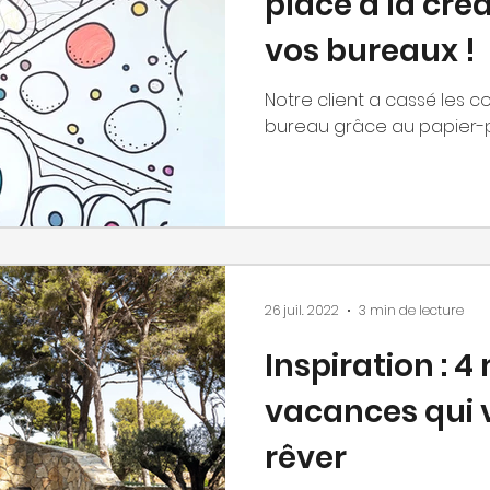
place à la cré
vos bureaux !
Notre client a cassé les 
bureau grâce au papier-pe
26 juil. 2022
3 min de lecture
Inspiration : 
vacances qui v
rêver