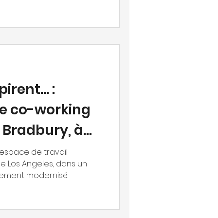
irent... :
ce co-working
Bradbury, à
espace de travail
de Los Angeles, dans un
lement modernisé.