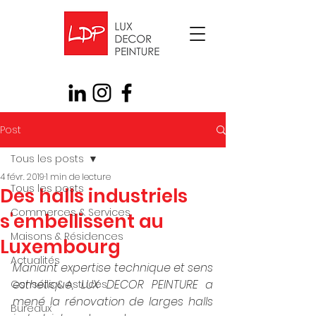
Post
Tous les posts
4 févr. 2019
1 min de lecture
Tous les posts
Des halls industriels
Commerces & Services
s'embellissent au
Maisons & Résidences
Luxembourg
Actualités
Maniant expertise technique et sens 
esthétique, LUX DECOR PEINTURE a 
Conseils & Astuces
mené la rénovation de larges halls 
Bureaux