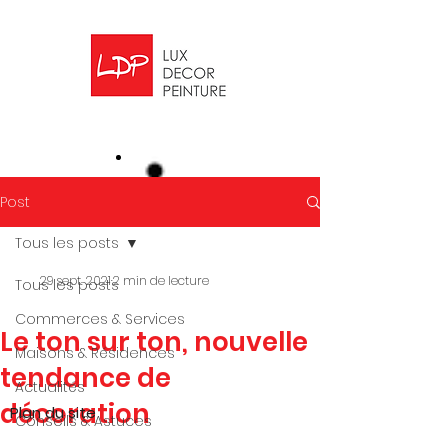
top of page
Post
Tous les posts
29 sept. 2021
2 min de lecture
Tous les posts
Commerces & Services
Le ton sur ton, nouvelle
Maisons & Résidences
tendance de
Actualités
décoration
Plan du site
Conseils & Astuces