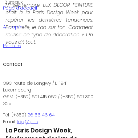
Bureaux
Mi-septembre, LUX DECOR PEINTURE 
Page d'accueil
était à la Paris Design Week pour 
repérer les dernières tendances. 
À propos
Parmi elle, le ton sur ton. Comment 
réussir ce type de décoration ? On 
vous dit tout. 
Peinture
Contact
393, route de Longwy / L-1941
Luxembourg
GSM : (+352) 621 415 062 / (+352) 621 300
325
Tél : (+352)
26 66 46 64
Email :
ldp@pt.lu
La Paris Design Week, 