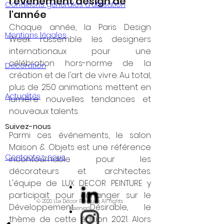
l'événement design de 
Conditions générales d'utilisation
l'année
Chaque année, la Paris Design 
Mentions légales
Week rassemble les designers 
internationaux pour une 
célébration hors-norme de la 
Décoration
création et de l'art de vivre. Au total, 
plus de 250 animations mettent en 
Actualités
lumière nouvelles tendances et 
nouveaux talents.
Suivez-nous
Parmi ces événements, le salon 
Maison & Objets est une référence 
Contactez-nous
incontournable pour les 
décorateurs et architectes. 
L'équipe de LUX DECOR PEINTURE y 
participait pour échanger sur le 
© 2020 Lux Décor Peinture. All rights
Développement Désirable, le 
reserved.
thème de cette édition 2021. Alors 